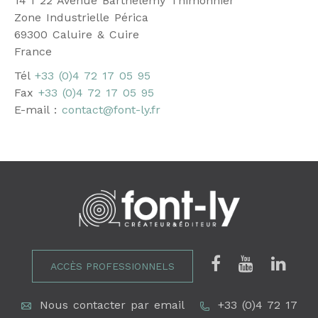
14 I 22 Avenue Barthélémy Thimonnier
Zone Industrielle Périca
69300 Caluire & Cuire
France
Tél
+33 (0)4 72 17 05 95
Fax
+33 (0)4 72 17 05 95
E-mail :
contact@font-ly.fr
ACCÈS PROFESSIONNELS
Nous contacter par email
+33 (0)4 72 17