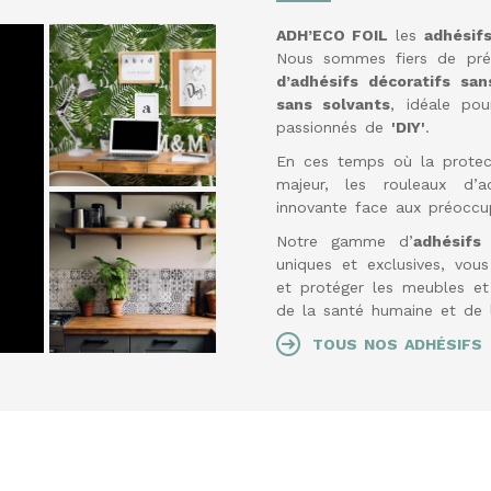
ADH’ECO FOIL
les
adhésif
Nous sommes fiers de prés
d’adhésifs décoratifs sa
sans solvants
, idéale po
passionnés de
'DIY'
.
En ces temps où la protec
majeur, les rouleaux d’
innovante face aux préoccu
Notre gamme d’
adhésifs
uniques et exclusives, vous
et protéger les meubles et 
de la santé humaine et de l
TOUS NOS ADHÉSIFS