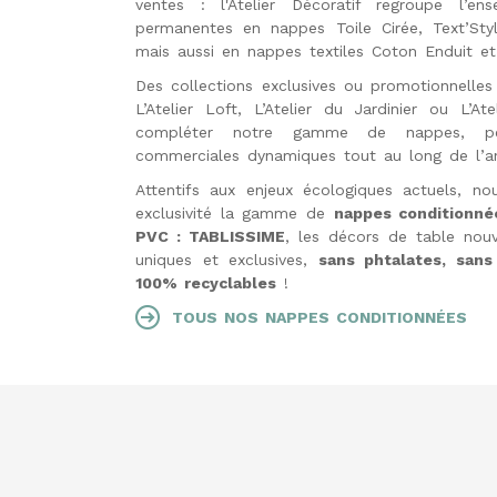
ventes : l'Atelier Décoratif regroupe l’e
permanentes en nappes Toile Cirée, Text’Styl
mais aussi en nappes textiles Coton Enduit et
Des collections exclusives ou promotionnelles 
L’Atelier Loft, L’Atelier du Jardinier ou L’A
compléter notre gamme de nappes, per
commerciales dynamiques tout au long de l’a
Attentifs aux enjeux écologiques actuels, n
exclusivité la gamme de
nappes conditionné
PVC : TABLISSIME
, les décors de table nouv
uniques et exclusives,
sans phtalates, sans
100% recyclables
!
TOUS NOS NAPPES CONDITIONNÉES